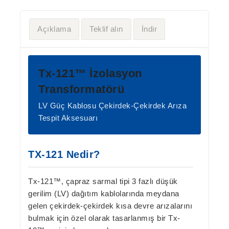
Açıklama
Teklif alın
İndir
Tx-121™ İzolasyon
Transformatörü
LV Güç Kablosu Çekirdek-Çekirdek Arıza
Tespit Aksesuarı
TX-121 Nedir?
Tx-121™
, çapraz sarmal tipi 3 fazlı düşük
gerilim (LV) dağıtım kablolarında meydana
gelen
çekirdek-çekirdek kısa devre arızalarını
bulmak için özel olarak tasarlanmış bir
Tx-