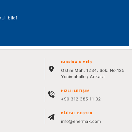
lı bilgi
FABRIKA & OFIS
Ostim Mah. 1234. Sok. No:125
Yenimahalle / Ankara
HIZLI İLETIŞIM
+90 312 385 11 02
DIJITAL DESTEK
info@enermak.com