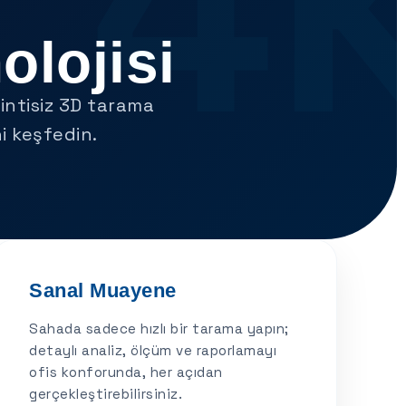
lojisi
intisiz 3D tarama
i keşfedin.
Sanal Muayene
Sahada sadece hızlı bir tarama yapın;
detaylı analiz, ölçüm ve raporlamayı
ofis konforunda, her açıdan
gerçekleştirebilirsiniz.