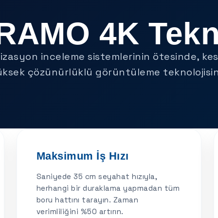
AMO 4K Tekno
izasyon inceleme sistemlerinin ötesinde, kes
üksek çözünürlüklü görüntüleme teknolojisin
Maksimum İş Hızı
Saniyede 35 cm seyahat hızıyla,
herhangi bir duraklama yapmadan tüm
boru hattını tarayın. Zaman
verimliliğini %50 artırın.