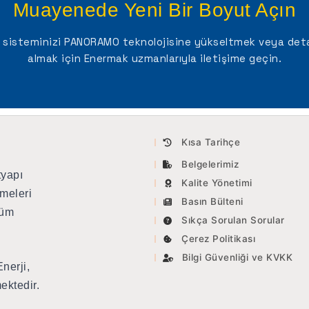
Muayenede Yeni Bir Boyut Açın
sisteminizi PANORAMO teknolojisine yükseltmek veya detay
almak için Enermak uzmanlarıyla iletişime geçin.
Kısa Tarihçe
Belgelerimiz
tyapı
Kalite Yönetimi
meleri
Basın Bülteni
tüm
Sıkça Sorulan Sorular
Çerez Politikası
Bilgi Güvenliği ve KVKK
nerji,
ektedir.