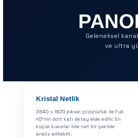
PANOR
Geleneksel kanal
ve ultra y
Kristal Netlik
3840 x 1920 piksel çözünürlük ile Full
HD'nin dört katı detay elde edilir. En
küçük kusurlar bile net bir şekilde
analiz edilebilir.