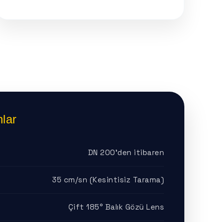
lar
DN 200'den itibaren
35 cm/sn (Kesintisiz Tarama)
Çift 185° Balık Gözü Lens