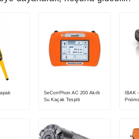
Kapak
SeCorrPhon AC 200 Akıllı
IBAK 
Su Kaçak Tespiti
Pnömat