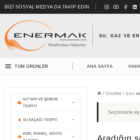
BİZİ SOSYAL MEDYA DA TAKİP EDİN
SU, GAZ VE E
TÜM ÜRÜNLER
ANA SAYFA
HAK
/
Ürünler
/
sıvı a
ALTYAPI VE ŞEBEKE
TESPITI
Seçiminizle eş
BORU & KABLO TESPITI
SU KAÇAĞI TESPITI
DEBI, BASINÇ, SEVIYE
AKUSTIK DINLEME
Aradığın ş
MENHOL & VANA TESPITI
RD7200
MIKROFONLARI