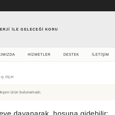
NERJİ İLE GELECEĞİ KORU
KIMIZDA
HIZMETLER
DESTEK
İLETİŞİM
kış ölçer
leşen ürün bulunamadı.
eye dayanarak, hoşuna gidebilir: