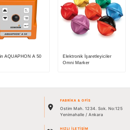
in AQUAPHON A 50
Elektronik İşaretleyiciler
Omni Marker
FABRIKA & OFIS
Ostim Mah. 1234. Sok. No:125
Yenimahalle / Ankara
HIZLI İLETIŞIM