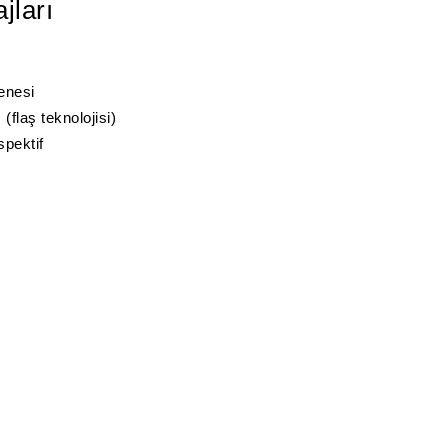
jları
enesi
flaş teknolojisi)
spektif