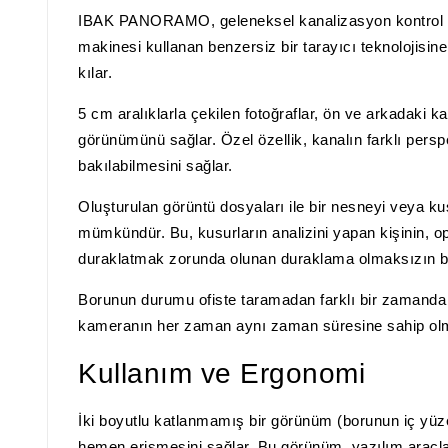
IBAK PANORAMO, geleneksel kanalizasyon kontrol siste
makinesi kullanan benzersiz bir tarayıcı teknolojisin
kılar.
5 cm aralıklarla çekilen fotoğraflar, ön ve arkadaki kam
görünümünü sağlar. Özel özellik, kanalın farklı perspe
bakılabilmesini sağlar.
Oluşturulan görüntü dosyaları ile bir nesneyi veya ku
mümkündür. Bu, kusurların analizini yapan kişinin, 
duraklatmak zorunda olunan duraklama olmaksızın bi
Borunun durumu ofiste taramadan farklı bir zamanda de
kameranın her zaman aynı zaman süresine sahip olm
Kullanım ve Ergonomi
İki boyutlu katlanmamış bir görünüm (borunun iç yüze
hemen erişmesini sağlar. Bu görünüm, yazılım araçları