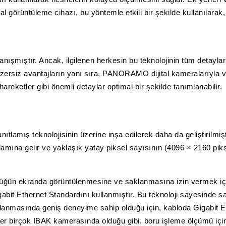
görüntüleme cihazı, bu yöntemle etkili bir şekilde kullanılarak, 
tanışmıştır. Ancak, ilgilenen herkesin bu teknolojinin tüm det
 benzersiz avantajların yanı sıra, PANORAMO dijital kameralarıyl
eketler gibi önemli detaylar optimal bir şekilde tanımlanabilir.
lamış teknolojisinin üzerine inşa edilerek daha da geliştirilmi
lamına gelir ve yaklaşık yatay piksel sayısının (4096 × 2160 pikse
ün ekranda görüntülenmesine ve saklanmasına izin vermek için fi
Gigabit Ethernet Standardını kullanmıştır. Bu teknoloji sayesinde sa
lanmasında geniş deneyime sahip olduğu için, kabloda Gigabit Eth
r birçok IBAK kamerasında olduğu gibi, boru işleme ölçümü için