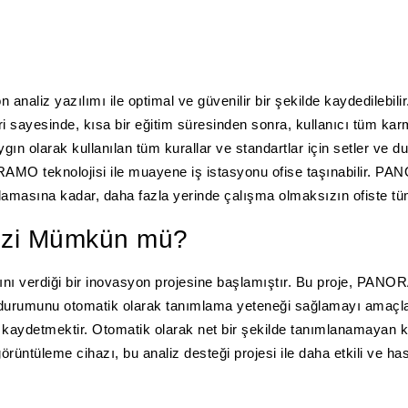
liz yazılımı ile optimal ve güvenilir bir şekilde kaydedilebil
eri sayesinde, kısa bir eğitim süresinden sonra, kullanıcı tüm kar
n olarak kullanılan tüm kurallar ve standartlar için setler ve d
RAMO teknolojisi ile muayene iş istasyonu ofise taşınabilir. P
lamasına kadar, daha fazla yerinde çalışma olmaksızın ofiste tüm 
izi Mümkün mü?
dını verdiği bir inovasyon projesine başlamıştır. Bu proje, P
ru durumunu otomatik olarak tanımlama yeteneği sağlamayı amaçl
kaydetmektir. Otomatik olarak net bir şekilde tanımlanamayan kus
l görüntüleme cihazı, bu analiz desteği projesi ile daha etkili ve