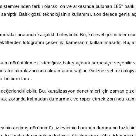
mlerinden farklı olarak, ön ve arkasında bulunan 185° balık göz
e sahiptir. Balık gözü teknolojisinin kullanımı, son derece geniş 
eralar arasında karşılıklı birleştirilir. Bu, küresel görüntüler ola
ktiflerden fotoğrafını çeken iki kameranın kullanılmasıdır. Bu, an
suru görüntülemek istediğiniz bakış açısını serbestçe seçebilir v
operatör olmak zorunda olmamasını sağlar. Geleneksel teknolojiy
r bölümü tarar.
ğerlendirilebilir. Bu, kanalizasyon denetimleri için zaman çizel
ak zorunda kalmadan durdurmak ve rapor etmek zorunda kalmad
yinin açılmış görünümü), izleyicinin borunun durumunu hızlı bir
 kullanılarak nesnelerin kolayca ölçülmesini sağlar. Ek yerleri ve