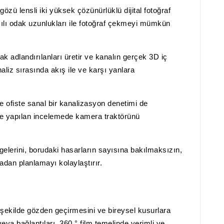
ü lensli iki yüksek çözünürlüklü dijital fotoğraf
açılı odak uzunlukları ile fotoğraf çekmeyi mümkün
rak adlandırılanları üretir ve kanalın gerçek 3D iç
aliz sırasında akış ile ve karşı yanlara
e ofiste sanal bir kanalizasyon denetimi de
le yapılan incelemede kamera traktörünü
gelerini, borudaki hasarların sayısına bakılmaksızın,
an planlamayı kolaylaştırır.
 şekilde gözden geçirmesini ve bireysel kusurlara
ya bağlantıları, 360 ° film temelinde verimli ve