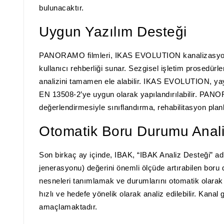
bulunacaktır.
Uygun Yazılım Desteği
PANORAMO filmleri, IKAS EVOLUTION kanalizasyon ana
kullanıcı rehberliği sunar. Sezgisel işletim prosedürl
analizini tamamen ele alabilir. IKAS EVOLUTION, yaygı
EN 13508-2’ye uygun olarak yapılandırılabilir. PANO
değerlendirmesiyle sınıflandırma, rehabilitasyon plan
Otomatik Boru Durumu Anal
Son birkaç ay içinde, IBAK, “IBAK Analiz Desteği” a
jenerasyonu) değerini önemli ölçüde artırabilen bo
nesneleri tanımlamak ve durumlarını otomatik olarak 
hızlı ve hedefe yönelik olarak analiz edilebilir. Kana
amaçlamaktadır.