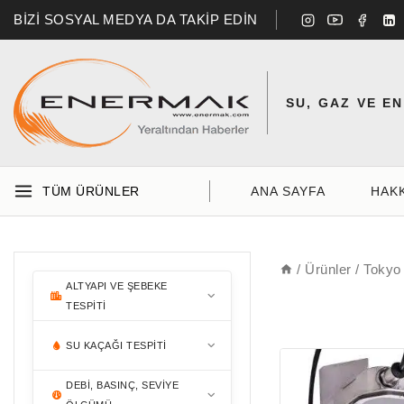
BİZİ SOSYAL MEDYA DA TAKİP EDİN
SU, GAZ VE E
TÜM ÜRÜNLER
ANA SAYFA
HAK
/
Ürünler
/
Tokyo
ALTYAPI VE ŞEBEKE
TESPITI
BORU & KABLO TESPITI
SU KAÇAĞI TESPITI
DEBI, BASINÇ, SEVIYE
AKUSTIK DINLEME
MENHOL & VANA TESPITI
RD7200
MIKROFONLARI