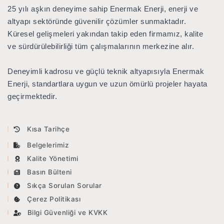
25 yılı aşkın deneyime sahip Enermak Enerji
, enerji ve
Multi Ebat Kısa Boru Tapası
BUZ VE KAR
KALDIRMA YASTIĞI
altyapı sektöründe güvenilir çözümler sunmaktadır.
Küresel gelişmeleri yakından takip eden firmamız, kalite
ve sürdürülebilirliği tüm çalışmalarının merkezine alır.
KATALOGLAR
Deneyimli kadrosu ve güçlü teknik altyapısıyla Enermak
LMX 100 / 200
Enerji, standartlara uygun ve uzun ömürlü projeler hayata
geçirmektedir.
LMX 150
CONQUEST
Kısa Tarihçe
NOGGIN
Belgelerimiz
Kalite Yönetimi
Basın Bülteni
Sıkça Sorulan Sorular
Çerez Politikası
Bilgi Güvenliği ve KVKK