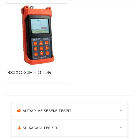
930XC-30F – OTDR
ALTYAPI VE ŞEBEKE TESPITI
BORU & KABLO TESPITI
SU KAÇAĞI TESPITI