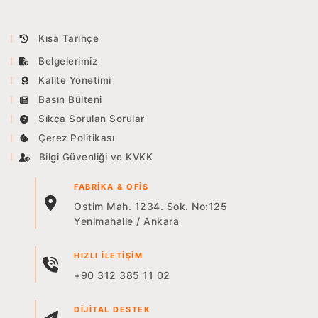
CONQUEST
Kısa Tarihçe
NOGGIN
Belgelerimiz
Kalite Yönetimi
Basın Bülteni
Sıkça Sorulan Sorular
Çerez Politikası
Bilgi Güvenliği ve KVKK
FABRIKA & OFIS
Ostim Mah. 1234. Sok. No:125
Yenimahalle / Ankara
HIZLI İLETIŞIM
+90 312 385 11 02
DIJITAL DESTEK