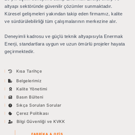
Multi Ebat Kısa Boru Tapası
BUZ VE KAR
KALDIRMA YASTIĞI
altyapı sektöründe güvenilir çözümler sunmaktadır.
Küresel gelişmeleri yakından takip eden firmamız, kalite
ve sürdürülebilirliği tüm çalışmalarının merkezine alır.
KATALOGLAR
Deneyimli kadrosu ve güçlü teknik altyapısıyla Enermak
LMX 100 / 200
Enerji, standartlara uygun ve uzun ömürlü projeler hayata
geçirmektedir.
LMX 150
CONQUEST
Kısa Tarihçe
NOGGIN
Belgelerimiz
Kalite Yönetimi
Basın Bülteni
Sıkça Sorulan Sorular
Çerez Politikası
Bilgi Güvenliği ve KVKK
FABRIKA & OFIS