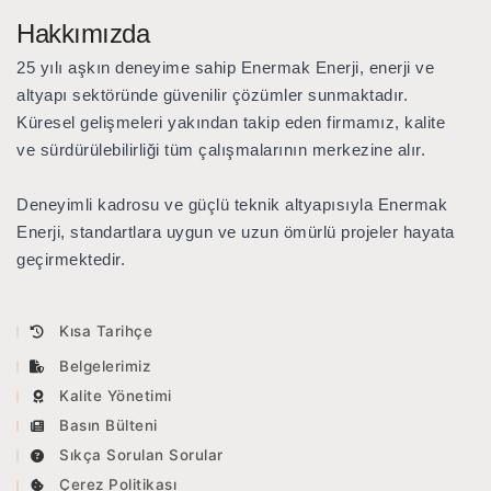
PLUG 417 – HD Termal Kamera Modülü
Ethernet Kablolama Test Cihazları
TV220E TDR Kablo Test Cihazı
ADLI KOLLUK KUVVETLERI
HASSAS AKUSTIK DINLEME
Hakkımızda
Oval Boru Tapası
25 yılı aşkın deneyime sahip Enermak Enerji
, enerji ve
Multi Ebat Kısa Boru Tapası
BUZ VE KAR
KALDIRMA YASTIĞI
altyapı sektöründe güvenilir çözümler sunmaktadır.
Küresel gelişmeleri yakından takip eden firmamız, kalite
ve sürdürülebilirliği tüm çalışmalarının merkezine alır.
KATALOGLAR
Deneyimli kadrosu ve güçlü teknik altyapısıyla Enermak
LMX 100 / 200
Enerji, standartlara uygun ve uzun ömürlü projeler hayata
geçirmektedir.
LMX 150
CONQUEST
Kısa Tarihçe
NOGGIN
Belgelerimiz
Kalite Yönetimi
Basın Bülteni
Sıkça Sorulan Sorular
Çerez Politikası