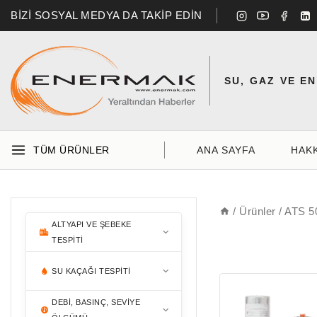
BİZİ SOSYAL MEDYA DA TAKİP EDİN
SU, GAZ VE E
TÜM ÜRÜNLER
ANA SAYFA
HAK
/
Ürünler
/
ATS 5
ALTYAPI VE ŞEBEKE
TESPITI
BORU & KABLO TESPITI
SU KAÇAĞI TESPITI
DEBI, BASINÇ, SEVIYE
AKUSTIK DINLEME
MENHOL & VANA TESPITI
RD7200
MIKROFONLARI