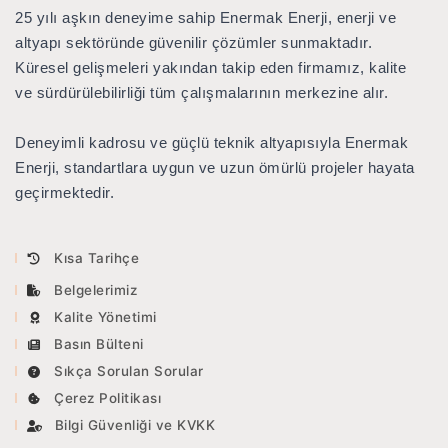
25 yılı aşkın deneyime sahip Enermak Enerji
, enerji ve
Multi Ebat Kısa Boru Tapası
BUZ VE KAR
KALDIRMA YASTIĞI
altyapı sektöründe güvenilir çözümler sunmaktadır.
Küresel gelişmeleri yakından takip eden firmamız, kalite
ve sürdürülebilirliği tüm çalışmalarının merkezine alır.
KATALOGLAR
Deneyimli kadrosu ve güçlü teknik altyapısıyla Enermak
LMX 100 / 200
Enerji, standartlara uygun ve uzun ömürlü projeler hayata
geçirmektedir.
LMX 150
CONQUEST
Kısa Tarihçe
NOGGIN
Belgelerimiz
Kalite Yönetimi
Basın Bülteni
Sıkça Sorulan Sorular
Çerez Politikası
Bilgi Güvenliği ve KVKK