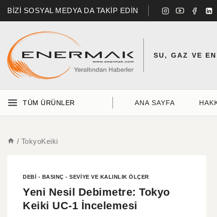
BİZİ SOSYAL MEDYA DA TAKİP EDİN
SU, GAZ VE E
TÜM ÜRÜNLER
ANA SAYFA
HAK
/
TokyoKeiki
DEBI - BASINÇ - SEVIYE VE KALINLIK ÖLÇER
Yeni Nesil Debimetre: Tokyo
Keiki UC-1 İncelemesi