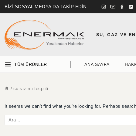
BİZİ SOSYAL MEDYA DA TAKİP EDİN
SU, GAZ VE E
TÜM ÜRÜNLER
ANA SAYFA
HAK
/
su sızıntı tespiiti
It seems we can’t find what you’re looking for. Perhaps search