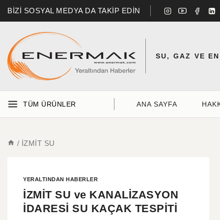
BİZİ SOSYAL MEDYA DA TAKİP EDİN
SU, GAZ VE E
TÜM ÜRÜNLER
ANA SAYFA
HAK
/
İZMİT SU
YERALTINDAN HABERLER
İZMİT SU ve KANALİZASYON
İDARESİ SU KAÇAK TESPİTİ