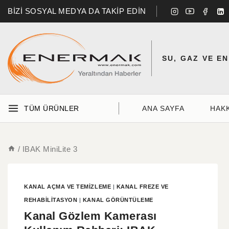
BİZİ SOSYAL MEDYA DA TAKİP EDİN
SU, GAZ VE E
TÜM ÜRÜNLER
ANA SAYFA
HAK
/
IBAK MiniLite 3
KANAL AÇMA VE TEMIZLEME
|
KANAL FREZE VE
REHABILITASYON
|
KANAL GÖRÜNTÜLEME
Kanal Gözlem Kamerası