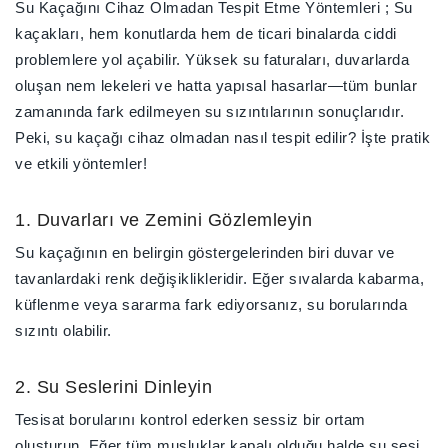
Su Kaçağını Cihaz Olmadan Tespit Etme Yöntemleri
; Su
kaçakları, hem konutlarda hem de ticari binalarda ciddi
problemlere yol açabilir. Yüksek su faturaları, duvarlarda
oluşan nem lekeleri ve hatta yapısal hasarlar—tüm bunlar
zamanında fark edilmeyen su sızıntılarının sonuçlarıdır.
Peki,
su kaçağı cihaz olmadan nasıl tespit edilir
? İşte
pratik
ve etkili yöntemler!
1. Duvarları ve Zemini Gözlemleyin
Su kaçağının en belirgin göstergelerinden biri
duvar ve
tavanlardaki renk değişiklikleri
dir. Eğer sıvalarda kabarma,
küflenme veya sararma fark ediyorsanız, su borularında
sızıntı olabilir.
2. Su Seslerini Dinleyin
Tesisat borularını kontrol ederken sessiz bir ortam
oluşturun. Eğer tüm musluklar kapalı olduğu halde su sesi