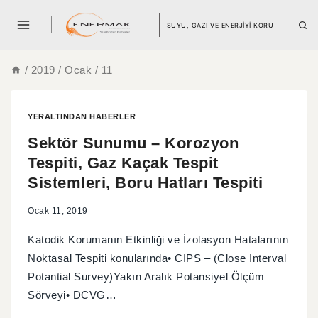
SUYU, GAZI VE ENERJİYİ KORU
/
2019
/
Ocak
/
11
YERALTINDAN HABERLER
Sektör Sunumu – Korozyon
Tespiti, Gaz Kaçak Tespit
Sistemleri, Boru Hatları Tespiti
Ocak 11, 2019
Katodik Korumanın Etkinliği ve İzolasyon Hatalarının
Noktasal Tespiti konularında• CIPS – (Close Interval
Potantial Survey)Yakın Aralık Potansiyel Ölçüm
Sörveyi• DCVG…