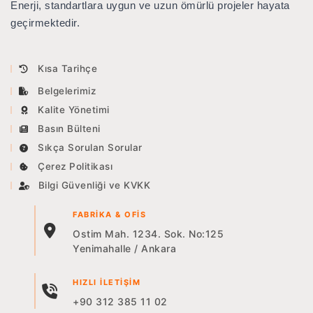
Enerji, standartlara uygun ve uzun ömürlü projeler hayata
geçirmektedir.
LMX 150
CONQUEST
Kısa Tarihçe
NOGGIN
Belgelerimiz
Kalite Yönetimi
Basın Bülteni
Sıkça Sorulan Sorular
Çerez Politikası
Bilgi Güvenliği ve KVKK
FABRIKA & OFIS
Ostim Mah. 1234. Sok. No:125
Yenimahalle / Ankara
HIZLI İLETIŞIM
+90 312 385 11 02