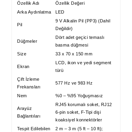
Özellik Adı
Özellik Değeri
Arka Aydınlatma
LED
9 V Alkalin Pil (PP3) (Dahil
Pil
Değildir)
Dört adet geçici temaslı
Düğmeler
basma düğmesi
Size
33 x 70 x 150 mm
LCD, ikon ve yedi segment
Ekran
türü
Çift İzleme
577 Hz ve 983 Hz
Frekansları
Nem
%0 – %95 Yoğuşmasız
RJ45 korumalı soket, RJ12
Arayüz
6-pin soket, F-Tipi dişi
Bağlantıları
koaksiyel konnektörler
Tespit Edilebilen
2 m – 3 m (5 ft – 10 ft);