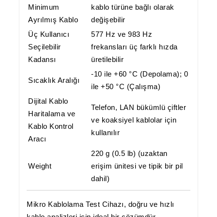
Minimum
kablo türüne bağlı olarak
Ayrılmış Kablo
değişebilir
Üç Kullanıcı
577 Hz ve 983 Hz
Seçilebilir
frekansları üç farklı hızda
Kadansı
üretilebilir
-10 ile +60 °C (Depolama); 0
Sıcaklık Aralığı
ile +50 °C (Çalışma)
Dijital Kablo
Telefon, LAN bükümlü çiftler
Haritalama ve
ve koaksiyel kablolar için
Kablo Kontrol
kullanılır
Aracı
220 g (0.5 lb) (uzaktan
Weight
erişim ünitesi ve tipik bir pil
dahil)
Mikro Kablolama Test Cihazı,
doğru ve hızlı
kablo analizleri için ideal bir çözümdür
.